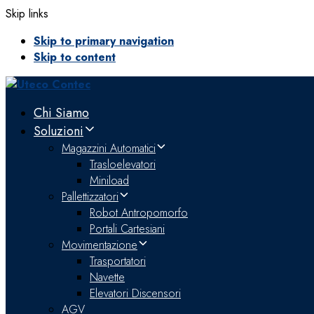
Skip links
Skip to primary navigation
Skip to content
Chi Siamo
Soluzioni
Magazzini Automatici
Trasloelevatori
Miniload
Pallettizzatori
Robot Antropomorfo
Portali Cartesiani
Movimentazione
Trasportatori
Navette
Elevatori Discensori
AGV