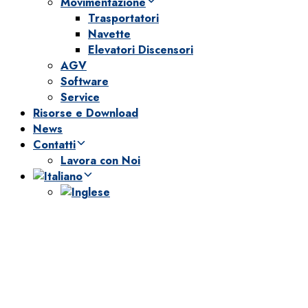
Movimentazione
Trasportatori
Navette
Elevatori Discensori
AGV
Software
Service
Risorse e Download
News
Contatti
Lavora con Noi