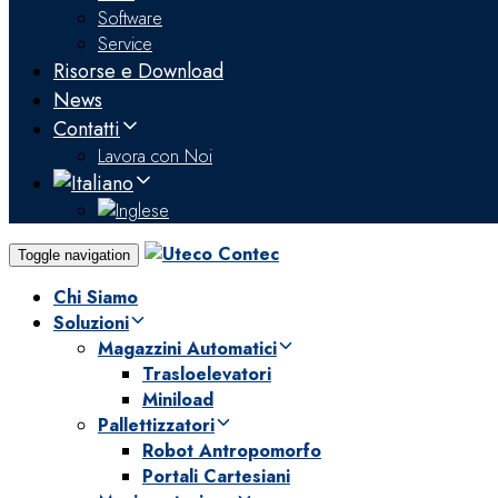
Software
Service
Risorse e Download
News
Contatti
Lavora con Noi
Toggle navigation
Chi Siamo
Soluzioni
Magazzini Automatici
Trasloelevatori
Miniload
Pallettizzatori
Robot Antropomorfo
Portali Cartesiani